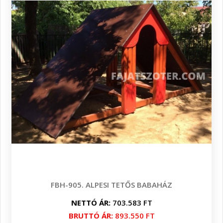
FBH-905. ALPESI TETŐS BABAHÁZ
NETTÓ ÁR:
703.583 FT
BRUTTÓ ÁR:
893.550 FT