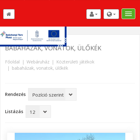
Toggle
naviga
BABAHÁZAK, VONATOK, ÜLŐKÉK
Főoldal
Webáruház
Közterületi játékok
babaházak, vonatok, ülőkék
Rendezés
Listázás