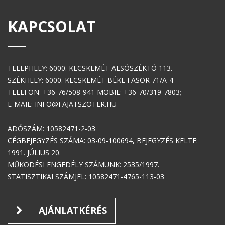
KAPCSOLAT
TELEPHELY: 6000. KECSKEMÉT ALSÓSZÉKTÓ 113.
SZÉKHELY: 6000. KECSKEMÉT BÉKE FASOR 71/A-4
TELEFON: +36-76/508-941 MOBIL: +36-70/319-7803;
E-MAIL: INFO@FAJATSZOTER.HU
ADÓSZÁM: 10582471-2-03
CÉGBEJEGYZÉS SZÁMA: 03-09-100694, BEJEGYZÉS KELTE:
1991. JÚLIUS 20.
MŰKÖDÉSI ENGEDÉLY SZÁMUNK: 2535/1997.
STATISZTIKAI SZÁMJEL: 10582471-4765-113-03
AJÁNLATKÉRÉS