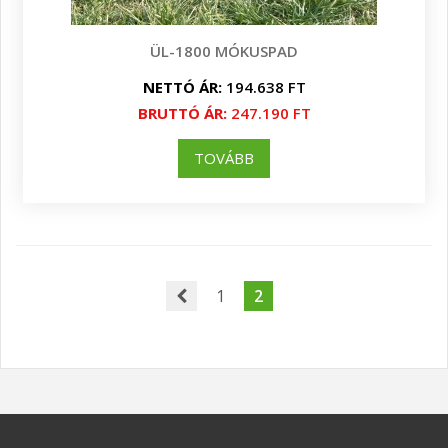
ÜL-1800 MÓKUSPAD
NETTÓ ÁR:
194.638 FT
BRUTTÓ ÁR:
247.190 FT
TOVÁBB
1
2