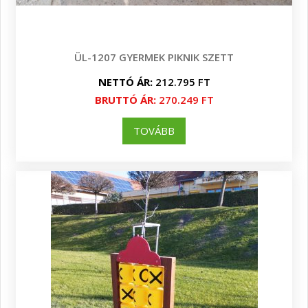
ÜL-1207 GYERMEK PIKNIK SZETT
NETTÓ ÁR:
212.795 FT
BRUTTÓ ÁR:
270.249 FT
TOVÁBB