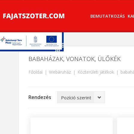
BEMUTATKOZÁS
KA
BABAHÁZAK, VONATOK, ÜLŐKÉK
Főoldal
Webáruház
Közterületi játékok
babahá
Rendezés