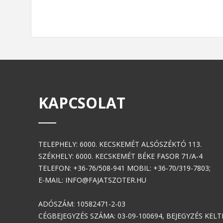
KAPCSOLAT
TELEPHELY: 6000. KECSKEMÉT ALSÓSZÉKTÓ 113.
SZÉKHELY: 6000. KECSKEMÉT BÉKE FASOR 71/A-4
TELEFON: +36-76/508-941 MOBIL: +36-70/319-7803;
E-MAIL: INFO@FAJATSZOTER.HU
ADÓSZÁM: 10582471-2-03
CÉGBEJEGYZÉS SZÁMA: 03-09-100694, BEJEGYZÉS KELTE: