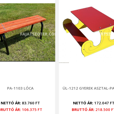
PA-1103 LÓCA
ÜL-1212 GYEREK ASZTAL-P
NETTÓ ÁR:
83.760 FT
NETTÓ ÁR:
172.047 F
BRUTTÓ ÁR:
106.375 FT
BRUTTÓ ÁR:
218.500 F