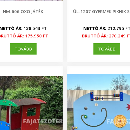
NM-606 OXO JÁTÉK
ÜL-1207 GYERMEK PIKNIK 
NETTÓ ÁR:
138.543 FT
NETTÓ ÁR:
212.795 F
BRUTTÓ ÁR:
175.950 FT
BRUTTÓ ÁR:
270.249 F
TOVÁBB
TOVÁBB