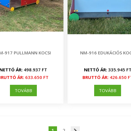
M-917 PULLMANN KOCSI
NM-916 EDUKÁCIÓS KOC
NETTÓ ÁR:
498.937 FT
NETTÓ ÁR:
335.945 F
BRUTTÓ ÁR:
633.650 FT
BRUTTÓ ÁR:
426.650 F
TOVÁBB
TOVÁBB
1
2