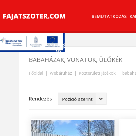
BEMUTATKOZÁS
KA
BABAHÁZAK, VONATOK, ÜLŐKÉK
Főoldal
Webáruház
Közterületi játékok
babahá
Rendezés