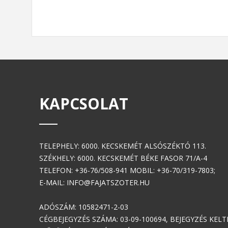
KAPCSOLAT
TELEPHELY: 6000. KECSKEMÉT ALSÓSZÉKTÓ 113.
SZÉKHELY: 6000. KECSKEMÉT BÉKE FASOR 71/A-4
TELEFON: +36-76/508-941 MOBIL: +36-70/319-7803;
E-MAIL: INFO@FAJATSZOTER.HU
ADÓSZÁM: 10582471-2-03
CÉGBEJEGYZÉS SZÁMA: 03-09-100694, BEJEGYZÉS KELTE: