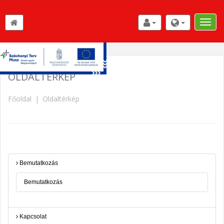
Toggle
naviga
OLDALTÉRKÉP
Főoldal
Oldaltérkép
Bemutatkozás
Bemutatkozás
Kapcsolat