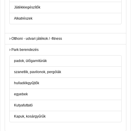
Játékkiegészítők
Alkatrészek
Otthoni - udvari játékok / -fitness
Park berendezés
padok, ülőgarnitúrák
szanetlik, pavilonok, pergólák
hulladékgyűjtők
egyebek
Kutyafuttató
Kapuk, kosárgyűrűk