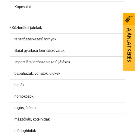
Kapcsolat
Közterületi játékok
AJÁNLATKÉRÉS
fa tartószerkezetű tornyok
Saját gyártású fém játszóvárak
Import fém tartószerkezetű játékok
babaházak, vonatok, ülőkék
hinták
homokozók
rugós játékok
mászókák, kötélhidak
mérleghinták