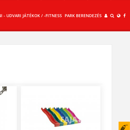
 - UDVARI JÁTÉKOK / -FITNESS
PARK BERENDEZÉS