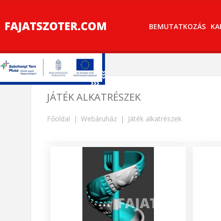
BEMUTATKOZÁS
KA
JÁTÉK ALKATRÉSZEK
Főoldal
Webáruház
Játék alkatrészek