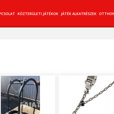
PCSOLAT
KÖZTERÜLETI JÁTÉKOK
JÁTÉK ALKATRÉSZEK
OTTHONI