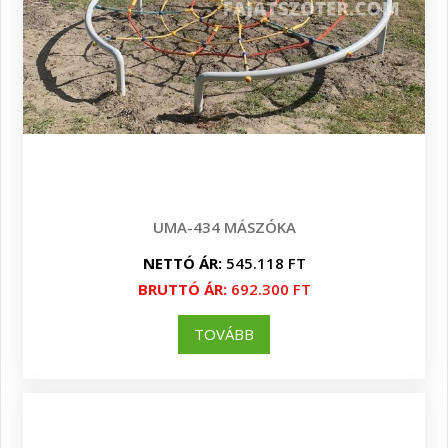
UMA-434 MÁSZÓKA
NETTÓ ÁR:
545.118 FT
BRUTTÓ ÁR:
692.300 FT
TOVÁBB