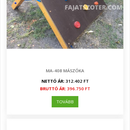
MA-408 MÁSZÓKA
NETTÓ ÁR:
312.402 FT
BRUTTÓ ÁR:
396.750 FT
TOVÁBB