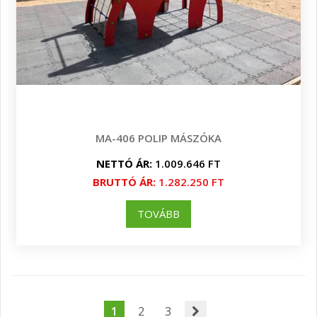
MA-406 POLIP MÁSZÓKA
NETTÓ ÁR:
1.009.646 FT
BRUTTÓ ÁR:
1.282.250 FT
TOVÁBB
1
2
3