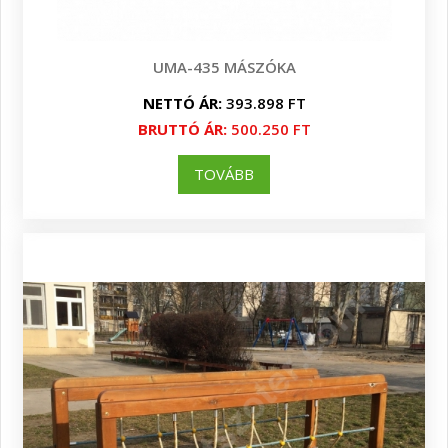
UMA-435 MÁSZÓKA
NETTÓ ÁR:
393.898 FT
BRUTTÓ ÁR:
500.250 FT
TOVÁBB