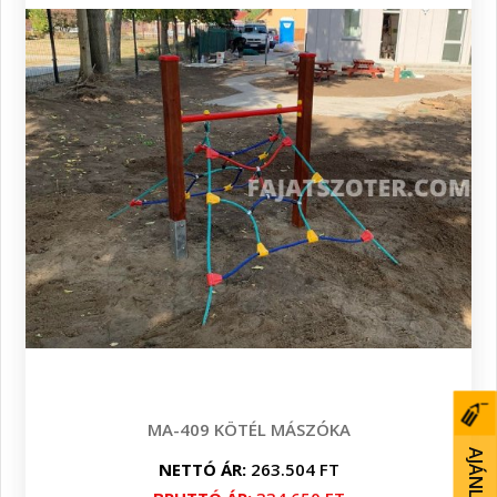
MA-409 KÖTÉL MÁSZÓKA
NETTÓ ÁR:
263.504 FT