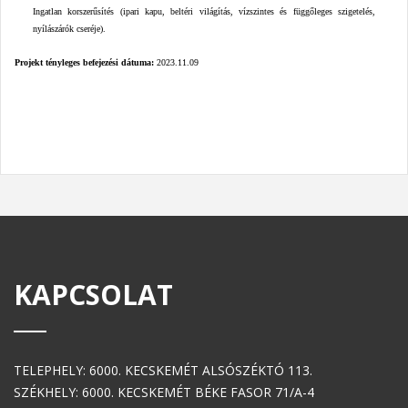
Ingatlan korszerűsítés (ipari kapu, beltéri világítás, vízszintes és függőleges szigetelés,
nyílászárók cseréje).
Projekt tényleges befejezési dátuma:
2023.11.09
KAPCSOLAT
TELEPHELY: 6000. KECSKEMÉT ALSÓSZÉKTÓ 113.
SZÉKHELY: 6000. KECSKEMÉT BÉKE FASOR 71/A-4