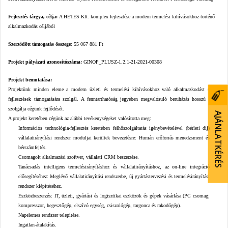
Fejlesztés tárgya, célja:
A HETES Kft. komplex fejlesztése a modern termelési kihívásokhoz történő
alkalmazkodás céljából
Szerződött támogatás összege
: 55 067 881 Ft
Projekt pályázati azonosítószáma:
GINOP_PLUSZ-1.2.1-21-2021-00308
Projekt bemutatása:
Projektünk minden eleme a modern üzleti és termelési kihívásokhoz való alkalmazkodást segítő
fejlesztések támogatására szolgál. A fenntarthatóság jegyében megvalósuló beruházás hosszú távon
szolgálja cégünk fejlődését.
AJÁNLATKÉRÉS
A projekt keretében cégünk az alábbi tevékenységeket valósította meg:
Információs technológia-fejlesztés keretében felhőszolgáltatás igénybevételével (bérleti díj)
vállalatirányítási rendszer moduljai kerültek bevezetésre: Humán erőforrás menedzsment és
bérszámfejtés.
Csomagolt alkalmazási szoftver, vállalati CRM beszerzése.
Tanácsadás intelligens termelésirányításhoz és vállalatirányításhoz, az on-line integráció
elősegítéséhez: Meglévő vállalatirányítási rendszerbe, új gyártástervezési és termelésirányítási
rendszer kiépítéséhez.
Eszközbeszerzés: IT, üzleti, gyártási és logisztikai eszközök és gépek vásárlása (PC csomag;
kompresszor, hegesztőgép, elszívó egység, csiszológép, targonca és rakodógép).
Napelemes rendszer telepítése.
Ingatlan-átalakítás.