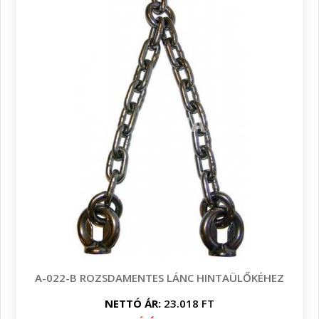
A-022-B ROZSDAMENTES LÁNC HINTAÜLŐKÉHEZ
NETTÓ ÁR:
23.018 FT