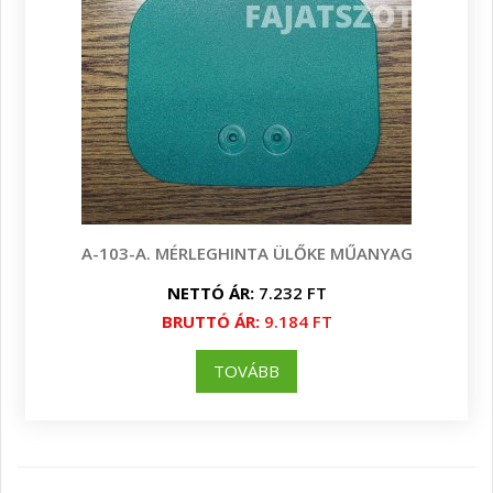
A-103-A. MÉRLEGHINTA ÜLŐKE MŰANYAG
NETTÓ ÁR:
7.232 FT
BRUTTÓ ÁR:
9.184 FT
TOVÁBB