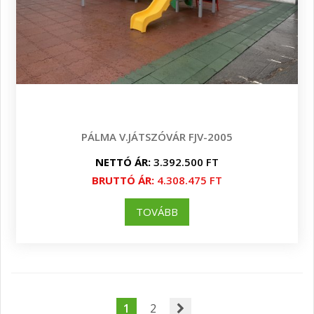
PÁLMA V.JÁTSZÓVÁR FJV-2005
NETTÓ ÁR:
3.392.500 FT
BRUTTÓ ÁR:
4.308.475 FT
TOVÁBB
1
2