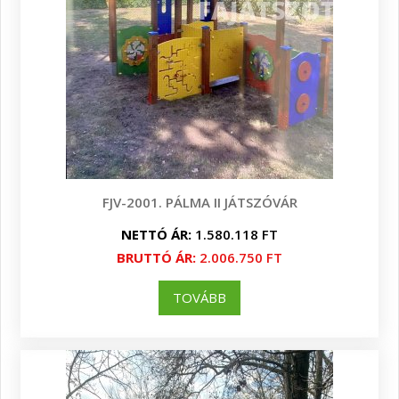
FJV-2001. PÁLMA II JÁTSZÓVÁR
NETTÓ ÁR:
1.580.118 FT
BRUTTÓ ÁR:
2.006.750 FT
TOVÁBB