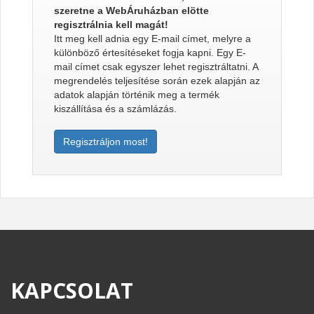
szeretne a WebÁruházban elötte
regisztrálnia kell magát!
Itt meg kell adnia egy E-mail címet, melyre a
különböző értesítéseket fogja kapni. Egy E-
mail címet csak egyszer lehet regisztráltatni. A
megrendelés teljesítése során ezek alapján az
adatok alapján történik meg a termék
kiszállítása és a számlázás.
Regisztráljon most!
KAPCSOLAT