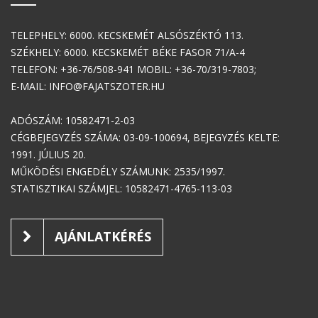
TELEPHELY: 6000. KECSKEMÉT ALSÓSZÉKTÓ 113.
SZÉKHELY: 6000. KECSKEMÉT BÉKE FASOR 71/A-4
TELEFON: +36-76/508-941 MOBIL: +36-70/319-7803;
E-MAIL: INFO@FAJATSZOTER.HU
ADÓSZÁM: 10582471-2-03
CÉGBEJEGYZÉS SZÁMA: 03-09-100694, BEJEGYZÉS KELTE:
1991. JÚLIUS 20.
MŰKÖDÉSI ENGEDÉLY SZÁMUNK: 2535/1997.
STATISZTIKAI SZÁMJEL: 10582471-4765-113-03
AJÁNLATKÉRÉS