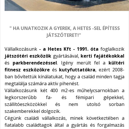
" HA UNATKOZIK A GYEREK, A HETES -SEL ÉPÍTESS
JÁTSZÓTERET!"
Vállalkozásunk
- a Hetes Kft - 1991. óta
foglalkozik
játszótéri eszközök
gyártásával,
kerti fajátékokkal
és
parkberendezéssel
. Igény merült fel a
kültéri
fitnesz eszközökre
és
kutyfuttatókra
, ezért 2008-
ban bővítettük kínálatukat, hogy a család minden tagja
megtalálja számára aktív pihenést.
Vállalkozásunk két 400 m2-es műhelycsarnokban a
legkorszerűbb fa- és fémipari gépekkel,
szállítóeszközökkel és nem utolsó sorban
szakemberekkel dolgozik.
Cégünk családi vállalkozás, minek következtében a
fiatalabb családtagok által a gyártás és forgalmazás