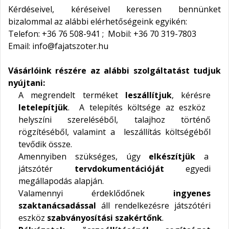
Kérdéseivel, kéréseivel keressen bennünket
bizalommal az alábbi elérhetőségeink egyikén:
Telefon: +36 76 508-941 ; Mobil: +36 70 319-7803
Email: info@fajatszoter.hu
Vásárlóink részére az alábbi szolgáltatást tudjuk
nyújtani:
A megrendelt terméket
leszállítjuk
, kérésre
letelepítjük
. A telepítés költsége az eszköz
helyszíni szereléséből, talajhoz történő
rögzítéséből, valamint a leszállítás költségéből
tevődik össze.
Amennyiben szükséges, úgy
elkészítjük
a
játszótér
tervdokumentációját
egyedi
megállapodás alapján.
Valamennyi érdeklődőnek
ingyenes
szaktanácsadással
áll rendelkezésre játszótéri
eszköz
szabványosítási szakértőnk
.