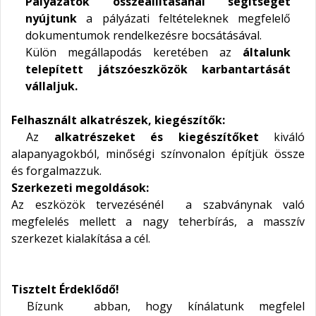
Pályázatok összeállításánál segítséget
nyújtunk
a pályázati feltételeknek megfelelő
dokumentumok rendelkezésre bocsátásával.
Külön megállapodás keretében az
általunk
telepített játszóeszközök karbantartását
vállaljuk.
Felhasznált alkatrészek, kiegészítők:
Az
alkatrészeket és kiegészítőket
kiváló
alapanyagokból, minőségi színvonalon építjük össze
és forgalmazzuk.
Szerkezeti megoldások:
Az eszközök tervezésénél a szabványnak való
megfelelés mellett a nagy teherbírás, a masszív
szerkezet kialakítása a cél.
Tisztelt Érdeklődő!
Bízunk abban, hogy kínálatunk megfelel