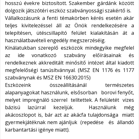
hosszú évekre biztosított. Szakember gárdánk között
dolgozik játszótéri eszköz szabványossági szakértő is.
Vállalkozásunk a fenti témakörben kérés esetén akár
teljes kivitelezéssel áll az Önök rendelkezésére a
telepítésen, ütéscsillapító felület kialakításán át a
használatbavételi engedély megszerzéséig.
Kínálatukban szereplő eszközök mindegyike megfelel
az ide vonatkozó szabvány előírásainak és
rendelkeznek akkreditált minősítő intézet által kiadott
megfelelőségi tanúsítvánnyal. (MSZ EN 1176 és 1177
szabványnak és MSZ EN 16630:2015)
Eszközeink összeállításánál természetes
alapanyagokat használunk, elsősorban borovi fenyőt,
melyet impregnáló szerrel telítettek. A felületét vizes
bázisú lazúrral kezeljük. Használunk még
akácoszlopot is, bár azt az akácfa tulajdonsága miatt
gyermekjátéknak nem ajánljuk (repedése és állandó
karbantartási igénye miatt).