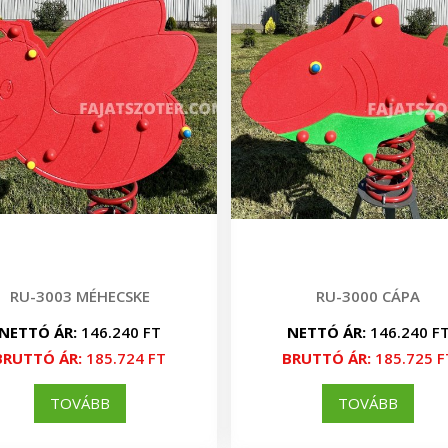
RU-3003 MÉHECSKE
RU-3000 CÁPA
NETTÓ ÁR:
146.240 FT
NETTÓ ÁR:
146.240 F
BRUTTÓ ÁR:
185.724 FT
BRUTTÓ ÁR:
185.725 F
TOVÁBB
TOVÁBB