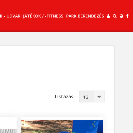
 - UDVARI JÁTÉKOK / -FITNESS
PARK BERENDEZÉS
Listázás