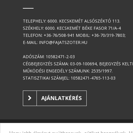
TELEPHELY: 6000. KECSKEMÉT ALSÓSZÉKTÓ 113.
SZÉKHELY: 6000. KECSKEMÉT BÉKE FASOR 71/A-4
TELEFON: +36-76/508-941 MOBIL: +36-70/319-7803;
E-MAIL: INFO@FAJATSZOTER.HU
ADÓSZÁM: 10582471-2-03
CÉGBEJEGYZÉS SZÁMA: 03-09-100694, BEJEGYZÉS KELTE:
MŰKÖDÉSI ENGEDÉLY SZÁMUNK: 2535/1997.
STATISZTIKAI SZÁMJEL: 10582471-4765-113-03
AJÁNLATKÉRÉS
BEMUTATK
Hogy jobb élményt nyújthassunk, sütiket használunk. H