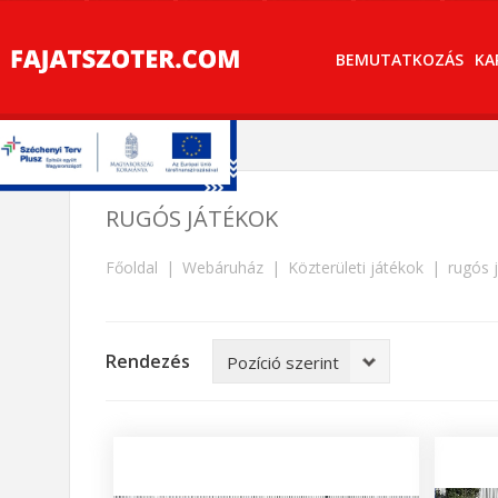
BEMUTATKOZÁS
KA
RUGÓS JÁTÉKOK
Főoldal
Webáruház
Közterületi játékok
rugós 
Rendezés