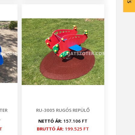
TER
RU-3005 RUGÓS REPÜLŐ
T
NETTÓ ÁR:
157.106 FT
T
BRUTTÓ ÁR:
199.525 FT