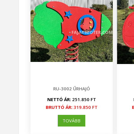
RU-3002 ŰRHAJÓ
NETTÓ ÁR:
251.850 FT
BRUTTÓ ÁR:
319.850 FT
TOVÁBB