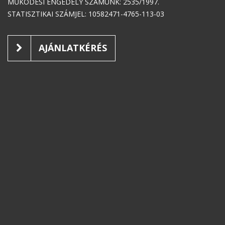
MŰKÖDÉSI ENGEDÉLY SZÁMUNK: 2535/1997.
STATISZTIKAI SZÁMJEL: 10582471-4765-113-03
AJÁNLATKÉRÉS