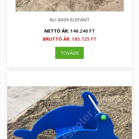
RU-0009 ELEFÁNT
NETTÓ ÁR:
146.240 FT
BRUTTÓ ÁR:
185.725 FT
TOVÁBB