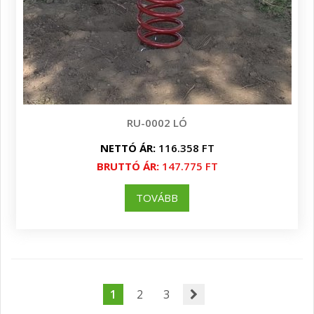
RU-0002 LÓ
NETTÓ ÁR:
116.358 FT
BRUTTÓ ÁR:
147.775 FT
TOVÁBB
1
2
3