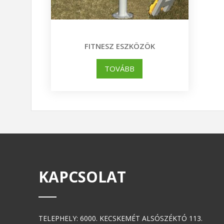
FITNESZ ESZKÖZÖK
TOVÁBB
KAPCSOLAT
TELEPHELY: 6000. KECSKEMÉT ALSÓSZÉKTÓ 113.