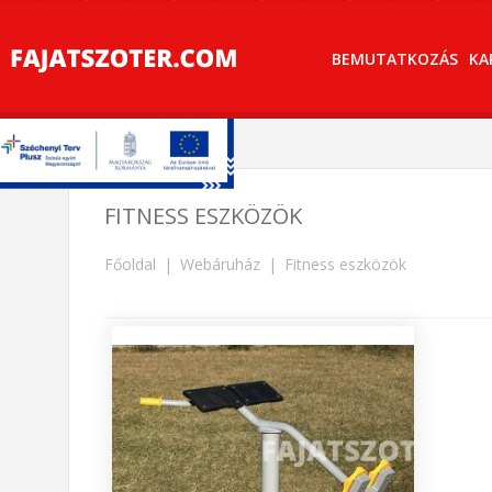
BEMUTATKOZÁS
KA
FITNESS ESZKÖZÖK
Főoldal
Webáruház
Fitness eszközök