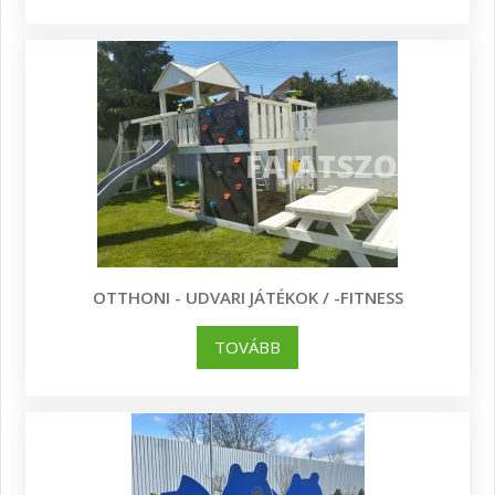
OTTHONI - UDVARI JÁTÉKOK / -FITNESS
TOVÁBB