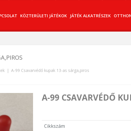
PCSOLAT
KÖZTERÜLETI JÁTÉKOK
JÁTÉK ALKATRÉSZEK
OTTHONI
A,PIROS
zek
A-99 Csavarvédő kupak 13-as sárga,piros
A-99 CSAVARVÉDŐ KU
Cikkszám