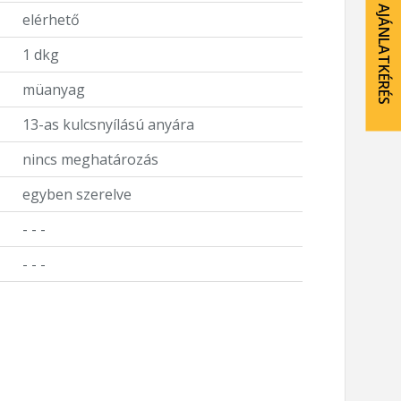
AJÁNLATKÉRÉS
elérhető
1 dkg
müanyag
13-as kulcsnyílású anyára
nincs meghatározás
egyben szerelve
- - -
- - -