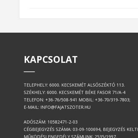
KAPCSOLAT
TELEPHELY: 6000. KECSKEMÉT ALSÓSZÉKTÓ 113.
SZÉKHELY: 6000. KECSKEMÉT BÉKE FASOR 71/A-4
TELEFON: +36-76/508-941 MOBIL: +36-70/319-7803;
E-MAIL: INFO@FAJATSZOTER.HU
ADÓSZÁM: 10582471-2-03
CÉGBEJEGYZÉS SZÁMA: 03-09-100694, BEJEGYZÉS KELTE:
MŰKÖDÉSI ENGEDÉLY SZÁMUNK: 2535/1997.