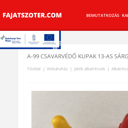
BEMUTATKOZÁS
KA
A-99 CSAVARVÉDŐ KUPAK 13-AS SÁRG
Főoldal
Webáruház
Játék alkatrészek
Alkatrés