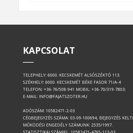
KAPCSOLAT
TELEPHELY: 6000. KECSKEMÉT ALSÓSZÉKTÓ 113.
SZÉKHELY: 6000. KECSKEMÉT BÉKE FASOR 71/A-4
TELEFON: +36-76/508-941 MOBIL: +36-70/319-7803;
E-MAIL: INFO@FAJATSZOTER.HU
ADÓSZÁM: 10582471-2-03
CÉGBEJEGYZÉS SZÁMA: 03-09-100694, BEJEGYZÉS KELTE:
MŰKÖDÉSI ENGEDÉLY SZÁMUNK: 2535/1997.
STATISZTIKAI SZÁMJEL: 10582471-4765-113-03