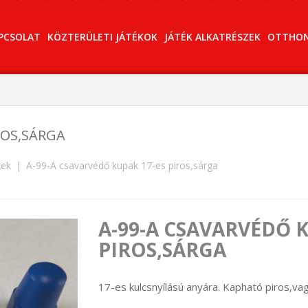
PCSOLAT
KÖZTERÜLETI JÁTÉKOK
JÁTÉK ALKATRÉSZEK
OTTHONI
ROS,SÁRGA
zek
A-99-A csavarvédő kupak 17-es piros,sárga
A-99-A CSAVARVÉDŐ K
PIROS,SÁRGA
17-es kulcsnyílású anyára. Kapható piros,va