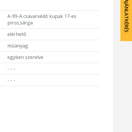
AJÁNLATKÉRÉS
A-99-A csavarvédő kupak 17-es
piros,sárga
elérhető
műanyag
egyben szerelve
- - -
- - -