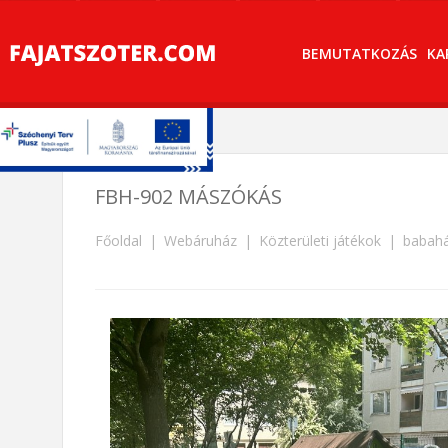
BEMUTATKOZÁS
KA
FBH-902 MÁSZÓKÁS
Főoldal
Webáruház
Közterületi játékok
babahá