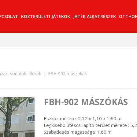
PCSOLAT
KÖZTERÜLETI JÁTÉKOK
JÁTÉK ALKATRÉSZEK
OTTHONI
zak, vonatok, ülőkék
FBH-902 mászókás
FBH-902 MÁSZÓKÁS
Eszköz mérete: 2,12 x 1,10 x 1,60 m
Legkisebb ütéscsillapító terület mérete : 5,
Szabadesés magassága: 1,60 m