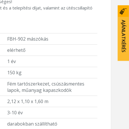
kséges!
 és a telepítési díjat, valamint az ütéscsillapító
AJÁNLATKÉRÉS
FBH-902 mászókás
elérhető
1 év
150 kg
Fém tartószerkezet, csúszásmentes
lapok, műanyag kapaszkodók
2,12 x 1,10 x 1,60 m
3-10 év
darabokban szállítható