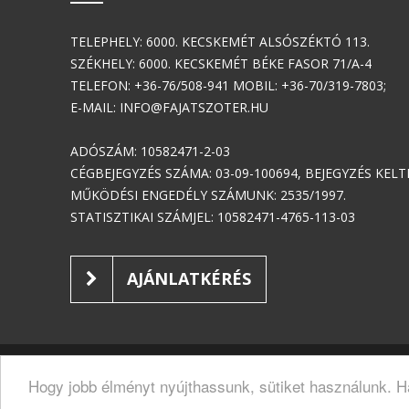
TELEPHELY: 6000. KECSKEMÉT ALSÓSZÉKTÓ 113.
SZÉKHELY: 6000. KECSKEMÉT BÉKE FASOR 71/A-4
TELEFON: +36-76/508-941 MOBIL: +36-70/319-7803;
E-MAIL: INFO@FAJATSZOTER.HU
ADÓSZÁM: 10582471-2-03
CÉGBEJEGYZÉS SZÁMA: 03-09-100694, BEJEGYZÉS KELTE:
MŰKÖDÉSI ENGEDÉLY SZÁMUNK: 2535/1997.
STATISZTIKAI SZÁMJEL: 10582471-4765-113-03
AJÁNLATKÉRÉS
BEMUTATK
Hogy jobb élményt nyújthassunk, sütiket használunk. H
Copyright 2018, Minden jog fenntartva.
ÁSZF
JOG