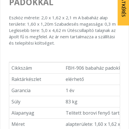
AJÁNLATKÉRÉS
PADOKKAL
Eszköz mérete: 2,0 x 1,62 x 2,1 m A babaház alap
területe: 1,60 x 1,20m Szabadesés magassága: 0,3 m
Legkisebb tere: 5,0 x 4,62 m Ütéscsillapító talajnak az
ápolt fű is megfelel. Az ár nem tartalmazza a szállítási
és telepítési költséget.
Cikkszám
FBH-906 babaház padokkal
Raktárkészlet
elérhető
Garancia
1 év
Súly
83 kg
Alapanyag
Telitett borovi fenyő tartóos
Méret
alapterülete: 1,60 x 1,62 x 2,1