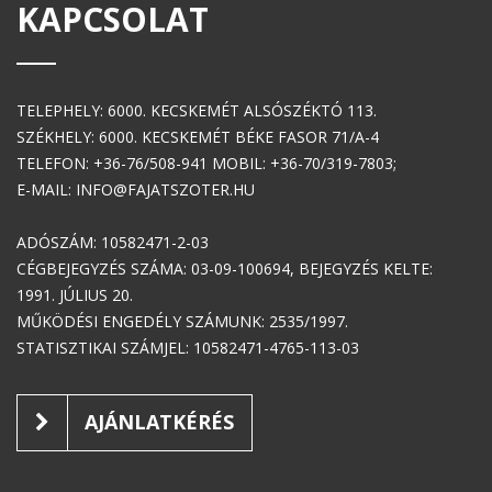
KAPCSOLAT
TELEPHELY: 6000. KECSKEMÉT ALSÓSZÉKTÓ 113.
SZÉKHELY: 6000. KECSKEMÉT BÉKE FASOR 71/A-4
TELEFON: +36-76/508-941 MOBIL: +36-70/319-7803;
E-MAIL: INFO@FAJATSZOTER.HU
ADÓSZÁM: 10582471-2-03
CÉGBEJEGYZÉS SZÁMA: 03-09-100694, BEJEGYZÉS KELTE:
1991. JÚLIUS 20.
MŰKÖDÉSI ENGEDÉLY SZÁMUNK: 2535/1997.
STATISZTIKAI SZÁMJEL: 10582471-4765-113-03
AJÁNLATKÉRÉS