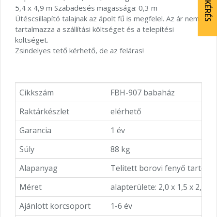
5,4 x 4,9 m Szabadesés magassága: 0,3 m
Ütéscsillapító talajnak az ápolt fű is megfelel. Az ár nem
tartalmazza a szállítási költséget és a telepítési
költséget.
Zsindelyes tető kérhető, de az feláras!
Cikkszám
FBH-907 babaház
Raktárkészlet
elérhető
Garancia
1 év
Súly
88 kg
Alapanyag
Telitett borovi fenyő tartóos
Méret
alapterülete: 2,0 x 1,5 x 2,2 m
Ajánlott korcsoport
1-6 év