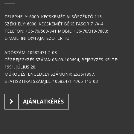
TELEPHELY: 6000. KECSKEMÉT ALSÓSZÉKTÓ 113.
SZÉKHELY: 6000. KECSKEMÉT BÉKE FASOR 71/A-4
TELEFON: +36-76/508-941 MOBIL: +36-70/319-7803;
E-MAIL: INFO@FAJATSZOTER.HU
ADÓSZÁM: 10582471-2-03
CÉGBEJEGYZÉS SZÁMA: 03-09-100694, BEJEGYZÉS KELTE:
1991. JÚLIUS 20.
MŰKÖDÉSI ENGEDÉLY SZÁMUNK: 2535/1997.
STATISZTIKAI SZÁMJEL: 10582471-4765-113-03
AJÁNLATKÉRÉS