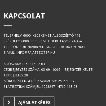
KAPCSOLAT
TELEPHELY: 6000. KECSKEMÉT ALSÓSZÉKTÓ 113.
SZÉKHELY: 6000. KECSKEMÉT BÉKE FASOR 71/A-4
TELEFON: +36-76/508-941 MOBIL: +36-70/319-7803;
E-MAIL: INFO@FAJATSZOTER.HU
ADÓSZÁM: 10582471-2-03
CÉGBEJEGYZÉS SZÁMA: 03-09-100694, BEJEGYZÉS KELTE:
1991. JÚLIUS 20.
MŰKÖDÉSI ENGEDÉLY SZÁMUNK: 2535/1997.
STATISZTIKAI SZÁMJEL: 10582471-4765-113-03
AJÁNLATKÉRÉS