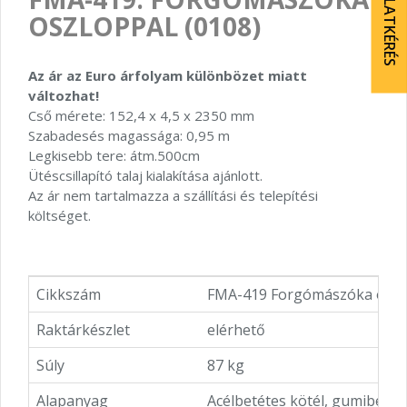
AJÁNLATKÉRÉS
OSZLOPPAL (0108)
Az ár az Euro árfolyam különbözet miatt
változhat!
Cső mérete: 152,4 x 4,5 x 2350 mm
Szabadesés magassága: 0,95 m
Legkisebb tere: átm.500cm
Ütéscsillapító talaj kialakítása ajánlott.
Az ár nem tartalmazza a szállítási és telepítési
költséget.
Cikkszám
FMA-419 Forgómászóka oszlo
Raktárkészlet
elérhető
Súly
87 kg
Alapanyag
Acélbetétes kötél, gumibevo