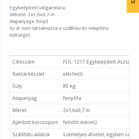
Egybeépített ülőgarnitúra:
Mérete: 2x1,6x0,7 m
Alapanyaga: fenyő
Az ár nem tartalmazza a szállítási és telepítési
költséget.
Cikkszám
FÜL-1211 Egybeépített Asztal P
Raktárkészlet
elérhető
Súly
80 kg
Alapanyag
fenyőfa
Méret
2x1,6x0,7 m
Ajánlott korcsoport
felnőtt méretű
Szállítási adatok
személyes átvétel, egyben szere