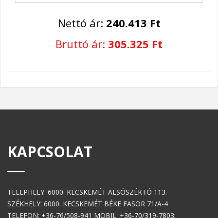
Nettó ár:
240.413 Ft
Bruttó ár:
305.325 Ft
KAPCSOLAT
TELEPHELY: 6000. KECSKEMÉT ALSÓSZÉKTÓ 113.
SZÉKHELY: 6000. KECSKEMÉT BÉKE FASOR 71/A-4
TELEFON: +36-76/508-941 MOBIL: +36-70/319-7803;