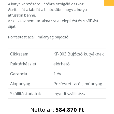
A kutya képzésére, játékra szolgáló eszköz.
Gurítsa át a labdát a bujócsőbe, hogy a kutya is
átfusson benne.
Az eszköz nem tartalmazza a telepítési és szállítási
díjat.
Porfestett acél , műanyag bújócső
Cikkszám
KF-003 Bújócső kutyáknak
Raktárkészlet
elérhető
Garancia
1 év
Alapanyag
Porfestett acél , műanyag
Szállítási adatok
egyedi szállítással
Nettó ár:
584.870 Ft