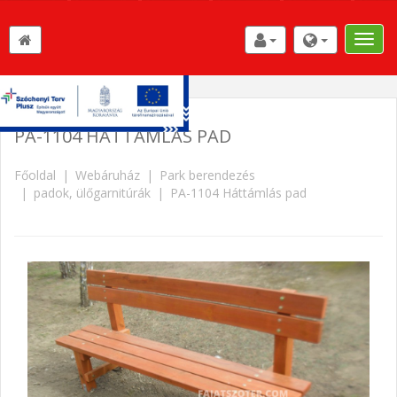
Toggle
naviga
PA-1104 HÁTTÁMLÁS PAD
Főoldal
Webáruház
Park berendezés
padok, ülőgarnitúrák
PA-1104 Háttámlás pad