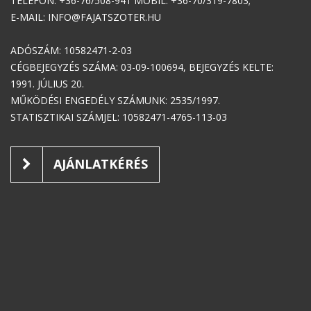
TELEFON: +36-76/508-941 MOBIL: +36-70/319-7803;
E-MAIL: INFO@FAJATSZOTER.HU
ADÓSZÁM: 10582471-2-03
CÉGBEJEGYZÉS SZÁMA: 03-09-100694, BEJEGYZÉS KELTE:
1991. JÚLIUS 20.
MŰKÖDÉSI ENGEDÉLY SZÁMUNK: 2535/1997.
STATISZTIKAI SZÁMJEL: 10582471-4765-113-03
AJÁNLATKÉRÉS