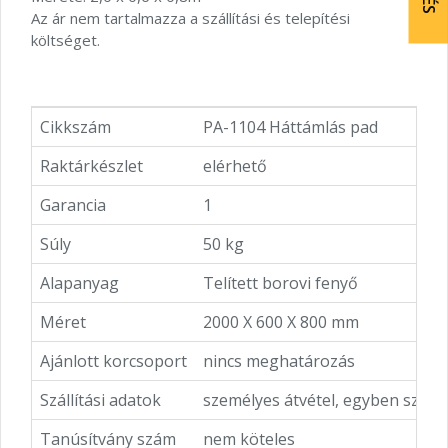
Az ár nem tartalmazza a szállítási és telepítési
költséget.
Cikkszám
PA-1104 Háttámlás pad
Raktárkészlet
elérhető
Garancia
1
Súly
50 kg
Alapanyag
Telített borovi fenyő
Méret
2000 X 600 X 800 mm
Ajánlott korcsoport
nincs meghatározás
Szállítási adatok
személyes átvétel, egyben szere
Tanúsítvány szám
nem köteles