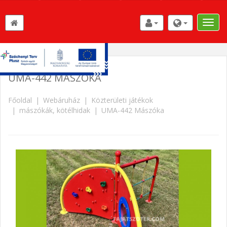
Toggle
naviga
UMA-442 MÁSZÓKA
Főoldal
Webáruház
Közterületi játékok
mászókák, kötélhidak
UMA-442 Mászóka