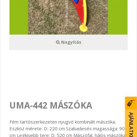
Nagyítás
UMA-442 MÁSZÓKA
AJÁNLATKÉRÉS
Fém tartószerkezeten nyugvó kombinált mászóka.
Eszköz mérete: D: 220 cm Szabadesés magassága: 90
cm Legkisebb tere: D: 520 cm Mászófal, hálós mászóka