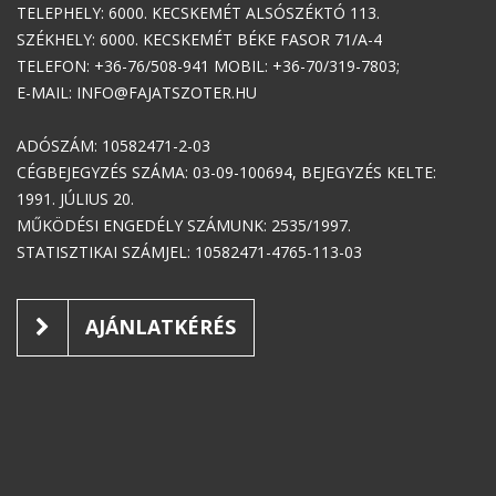
TELEPHELY: 6000. KECSKEMÉT ALSÓSZÉKTÓ 113.
SZÉKHELY: 6000. KECSKEMÉT BÉKE FASOR 71/A-4
TELEFON: +36-76/508-941 MOBIL: +36-70/319-7803;
E-MAIL: INFO@FAJATSZOTER.HU
ADÓSZÁM: 10582471-2-03
CÉGBEJEGYZÉS SZÁMA: 03-09-100694, BEJEGYZÉS KELTE:
1991. JÚLIUS 20.
MŰKÖDÉSI ENGEDÉLY SZÁMUNK: 2535/1997.
STATISZTIKAI SZÁMJEL: 10582471-4765-113-03
AJÁNLATKÉRÉS