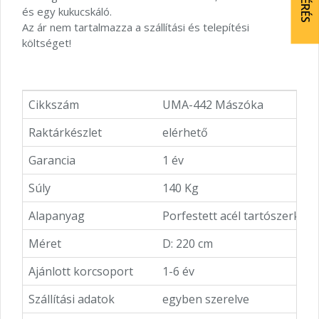
és egy kukucskáló.
Az ár nem tartalmazza a szállítási és telepítési
költséget!
Cikkszám
UMA-442 Mászóka
Raktárkészlet
elérhető
Garancia
1 év
Súly
140 Kg
Alapanyag
Porfestett acél tartószerke
Méret
D: 220 cm
Ajánlott korcsoport
1-6 év
Szállítási adatok
egyben szerelve