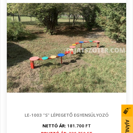
LE-1003 "S" LÉPEGETŐ EGYENSÚLYOZÓ
NETTÓ ÁR:
181.700 FT