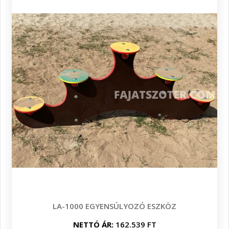
LA-1000 EGYENSÚLYOZÓ ESZKÖZ
NETTÓ ÁR:
162.539 FT