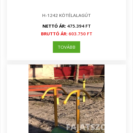
H-1242 KÖTÉLALAGÚT
NETTÓ ÁR:
475.394 FT
BRUTTÓ ÁR:
603.750 FT
TOVÁBB