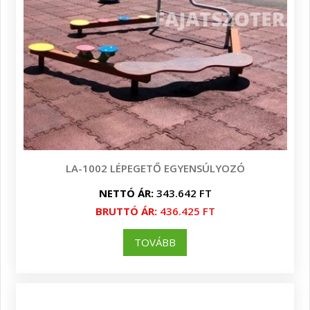
LA-1002 LÉPEGETŐ EGYENSÚLYOZÓ
NETTÓ ÁR:
343.642 FT
BRUTTÓ ÁR:
436.425 FT
TOVÁBB