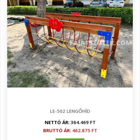
LE-502 LENGŐHÍD
NETTÓ ÁR:
364.469 FT
BRUTTÓ ÁR:
462.875 FT