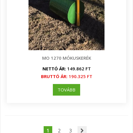
MO 1270 MÓKUSKERÉK
NETTÓ ÁR:
149.862 FT
BRUTTÓ ÁR:
190.325 FT
TOVÁBB
1
2
3