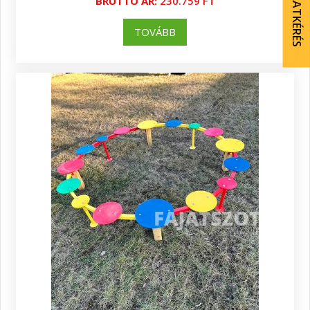
AJÁNLATKÉRÉS
BRUTTÓ ÁR:
230.759 FT
TOVÁBB