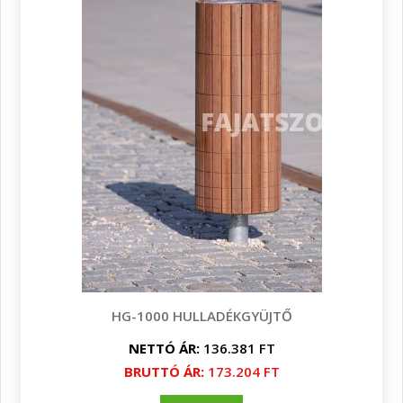
HG-1000 HULLADÉKGYÜJTŐ
NETTÓ ÁR:
136.381 FT
BRUTTÓ ÁR:
173.204 FT