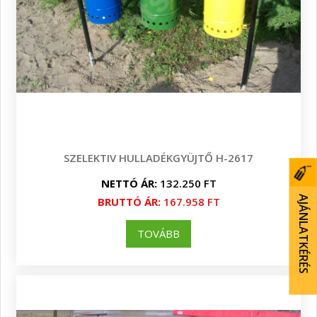
SZELEKTIV HULLADÉKGYÜJTŐ H-2617
NETTÓ ÁR:
132.250 FT
AJÁNLATKÉRÉS
BRUTTÓ ÁR:
167.958 FT
TOVÁBB