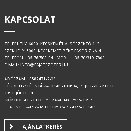
KAPCSOLAT
TELEPHELY: 6000. KECSKEMÉT ALSÓSZÉKTÓ 113.
SZÉKHELY: 6000. KECSKEMÉT BÉKE FASOR 71/A-4
TELEFON: +36-76/508-941 MOBIL: +36-70/319-7803;
E-MAIL: INFO@FAJATSZOTER.HU
ADÓSZÁM: 10582471-2-03
CÉGBEJEGYZÉS SZÁMA: 03-09-100694, BEJEGYZÉS KELTE:
1991. JÚLIUS 20.
MŰKÖDÉSI ENGEDÉLY SZÁMUNK: 2535/1997.
STATISZTIKAI SZÁMJEL: 10582471-4765-113-03
AJÁNLATKÉRÉS