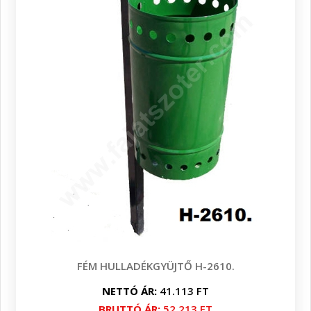
FÉM HULLADÉKGYÜJTŐ H-2610.
NETTÓ ÁR:
41.113 FT
BRUTTÓ ÁR:
52.213 FT