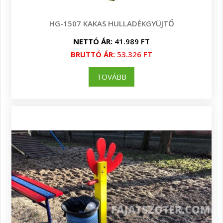
HG-1507 KAKAS HULLADÉKGYÜJTŐ
NETTÓ ÁR:
41.989 FT
BRUTTÓ ÁR:
53.326 FT
TOVÁBB