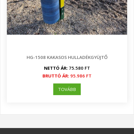
HG-1508 KAKASOS HULLADÉKGYÜJTŐ
NETTÓ ÁR:
75.580 FT
BRUTTÓ ÁR:
95.986 FT
TOVÁBB