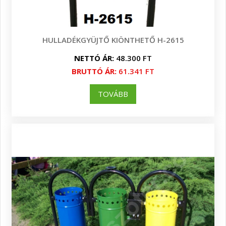
HULLADÉKGYÜJTŐ KIÖNTHETŐ H-2615
NETTÓ ÁR:
48.300 FT
BRUTTÓ ÁR:
61.341 FT
TOVÁBB